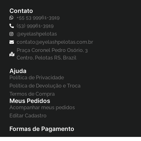
Contato
+55 53 99961-3919
(53) 99961-3919
@eyelashpelotas
contato@eyelashpelotas.com.br
Praça Coronel Pedro Osório, 3
Centro, Pelotas RS, Brazil
Ajuda
Política de Privacidade
Política de Devolução e Troca
Termos de Compra
Meus Pedidos
Acompanhar meus pedidos
Editar Cadastro
Formas de Pagamento