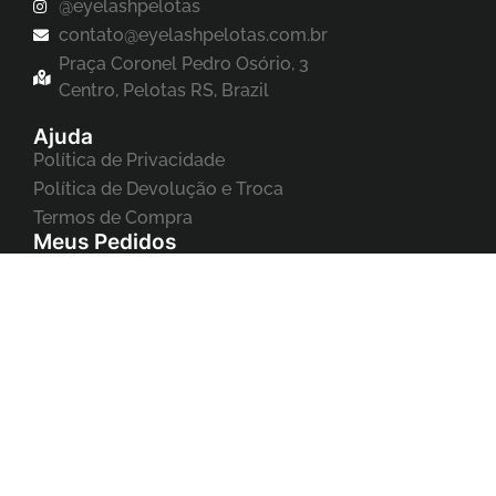
@eyelashpelotas
contato@eyelashpelotas.com.br
Praça Coronel Pedro Osório, 3
Centro, Pelotas RS, Brazil
Ajuda
Política de Privacidade
Política de Devolução e Troca
Termos de Compra
Meus Pedidos
Acompanhar meus pedidos
Editar Cadastro
Formas de Pagamento