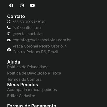
Contato
+55 53 99961-3919
(53) 99961-3919
@eyelashpelotas
contato@eyelashpelotas.com.br
Praça Coronel Pedro Osório, 3
Centro, Pelotas RS, Brazil
Ajuda
Política de Privacidade
Política de Devolução e Troca
Termos de Compra
Meus Pedidos
Acompanhar meus pedidos
Editar Cadastro
Formas de Pagamento