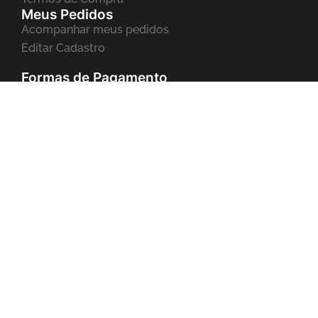
Meus Pedidos
Acompanhar meus pedidos
Editar Cadastro
Formas de Pagamento
Copyright ©2023 Eyelash. Todos os direitos reservados
Desenvolvido por LTavares Sites