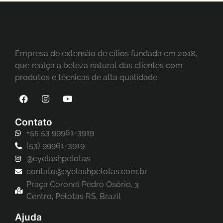
Empresa de extensão de cílios fundada em 2018,
que realça a beleza natural das clientes com
produtos e técnicas de alta qualidade.
Contato
+55 53 99961-3919
(53) 99961-3919
@eyelashpelotas
contato@eyelashpelotas.com.br
Praça Coronel Pedro Osório, 3
Centro, Pelotas RS, Brazil
Ajuda