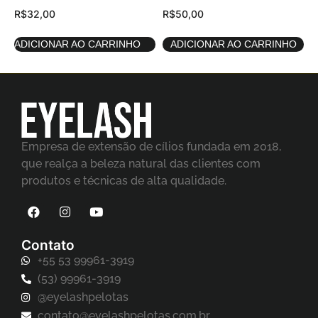
R$
32,00
R$
50,00
ADICIONAR AO CARRINHO
ADICIONAR AO CARRINHO
Empresa de extensão de cílios fundada em 2018,
que realça a beleza natural das clientes com
produtos e técnicas de alta qualidade.
Contato
+55 53 99961-3919
(53) 99961-3919
@eyelashpelotas
contato@eyelashpelotas.com.br