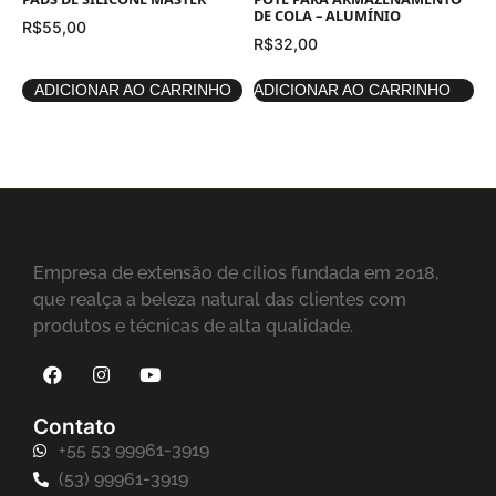
PADS DE SILICONE MASTER
POTE PARA ARMAZENAMENTO
DE COLA – ALUMÍNIO
R$
55,00
R$
32,00
ADICIONAR AO CARRINHO
ADICIONAR AO CARRINHO
Empresa de extensão de cílios fundada em 2018,
que realça a beleza natural das clientes com
produtos e técnicas de alta qualidade.
Contato
+55 53 99961-3919
(53) 99961-3919