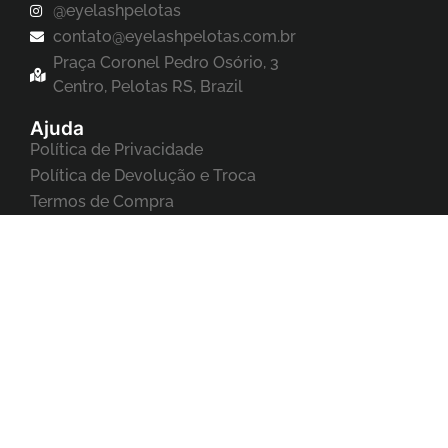
@eyelashpelotas
contato@eyelashpelotas.com.br
Praça Coronel Pedro Osório, 3
Centro, Pelotas RS, Brazil
Ajuda
Política de Privacidade
Política de Devolução e Troca
Termos de Compra
Meus Pedidos
Acompanhar meus pedidos
Editar Cadastro
Formas de Pagamento